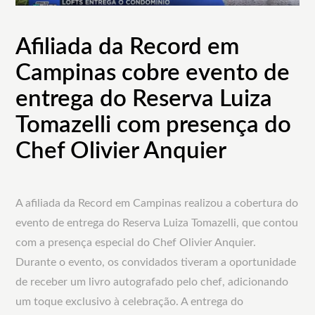
Afiliada da Record em
Campinas cobre evento de
entrega do Reserva Luiza
Tomazelli com presença do
Chef Olivier Anquier
A afiliada da Record em Campinas realizou a cobertura do
evento de entrega do Reserva Luiza Tomazelli, que contou
com a presença especial do Chef Olivier Anquier.
Durante o evento, os convidados tiveram a oportunidade
de receber um livro autografado pelo chef, adicionando
um toque exclusivo à celebração. A entrega do