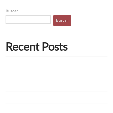
Buscar
Buscar
Recent Posts
Lofts foi destaque para a REVISTA D’ÁVILA
Afiliada da Record em Campinas cobre evento de entrega
do Reserva Luiza Tomazelli com presença do Chef Olivier
Anquier
Conheça a história da Lofts Incorporações