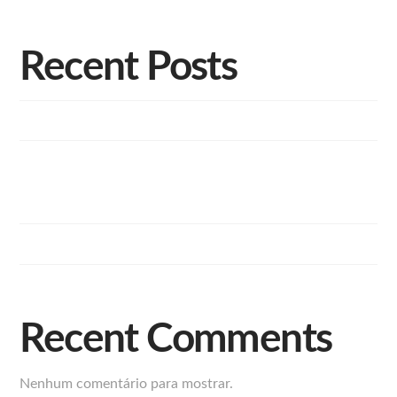
Recent Posts
Lofts foi destaque para a REVISTA D’ÁVILA
Afiliada da Record em Campinas cobre evento de entrega
do Reserva Luiza Tomazelli com presença do Chef Olivier
Anquier
Conheça a história da Lofts Incorporações
Recent Comments
Nenhum comentário para mostrar.